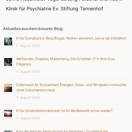
Klinik für Psychiatrie Ev. Stiftung Tannenhof
Aktuelles aus dem docurex Blog:
KI für Compliance-Beauftragte: Risiken erkennen, bevor sie entstehen
5. August 2026
WeTransfer, Dropbox, Mailanhang: Die Schatten-IT in Ihrer Due
Diligence
4. August 2026
Datenraum für Erneuerbare Energien: Solar- und Windparks verkaufen
ohne Dokumentenchaos
3. August 2026
KI für Unternehmensberater: Ist Ihr Wettbewerb schon weiter?
3. August 2026
KI in der Kanzlei: Mehr als nur Technologie – So gelingt die