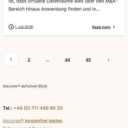
ist, dass virtuelle Datenräume weit über den M&A-
Bereich hinaus Anwendung finden und in...
1. Juli 2026
Read more
1
2
…
44
45
docurex® auf einen Blick
Tel.:
+49 (0) 711 488 90 20
docurex®
kostenfrei testen