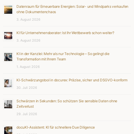
Datenraum für Erneuerbare Energien: Solar- und Windparks verkaufen
ohne Dokumentenchaos
3. August 2026
KI für Unternehmensberater: Ist Ihr Wettbewerb schon weiter?
3. August 2026
KI in der Kanzlei: Mehr als nur Technologie – So gelingt die
Transformation mit Ihrem Team
1. August 2026
KI-Schwärzungstool in docurex: Präzise, sicher und DSGVO-konform
30. Juli 2026
Schwärzen in Sekunden: So schützen Sie sensible Daten ohne
Zeitverlust
29. Juli 2026
docuKI-Assistent: KI für schnellere Due Diligence