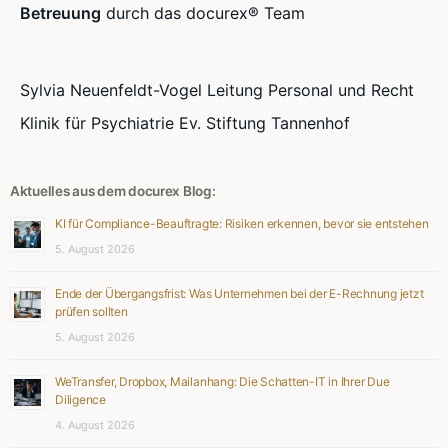
Betreuung
durch das docurex® Team
Sylvia Neuenfeldt-Vogel Leitung Personal und Recht
Klinik für Psychiatrie Ev. Stiftung Tannenhof
Aktuelles aus dem docurex Blog:
KI für Compliance-Beauftragte: Risiken erkennen, bevor sie entstehen
5. August 2026
Ende der Übergangsfrist: Was Unternehmen bei der E-Rechnung jetzt
prüfen sollten
5. August 2026
WeTransfer, Dropbox, Mailanhang: Die Schatten-IT in Ihrer Due
Diligence
4. August 2026