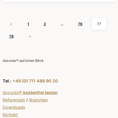
1
2
…
76
77
78
docurex® auf einen Blick
Tel.:
+49 (0) 711 488 90 20
docurex®
kostenfrei testen
Referenzen
/
Branchen
Downloads
Kontakt