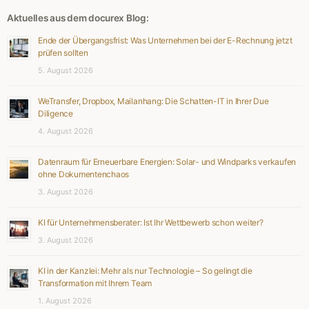
Aktuelles aus dem docurex Blog:
Ende der Übergangsfrist: Was Unternehmen bei der E-Rechnung jetzt
prüfen sollten
5. August 2026
WeTransfer, Dropbox, Mailanhang: Die Schatten-IT in Ihrer Due
Diligence
4. August 2026
Datenraum für Erneuerbare Energien: Solar- und Windparks verkaufen
ohne Dokumentenchaos
3. August 2026
KI für Unternehmensberater: Ist Ihr Wettbewerb schon weiter?
3. August 2026
KI in der Kanzlei: Mehr als nur Technologie – So gelingt die
Transformation mit Ihrem Team
1. August 2026