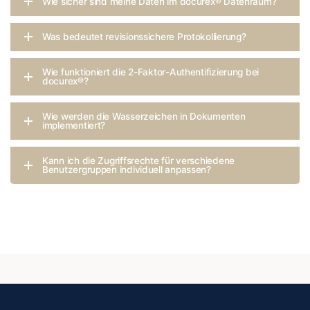
Wie sicher sind meine Daten im docurex® Datenraum?
Was bedeutet revisionssichere Protokollierung?
Wie funktioniert die 2-Faktor-Authentifizierung bei
docurex®?
Wie werden die Wasserzeichen in Dokumenten
implementiert?
Kann ich die Zugriffsrechte für verschiedene
Benutzergruppen individuell anpassen?