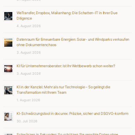
WeTransfer, Dropbox, Mailanhang: Die Schatten-IT in Ihrer Due
Diligence
4. August 2026
Datenraum für Erneuerbare Energien: Solar- und Windparks verkaufen
ohne Dokumentenchaos
3. August 2026
KI für Unternehmensberater: Ist Ihr Wettbewerb schon weiter?
3. August 2026
KI in der Kanzlei: Mehr als nur Technologie – So gelingt die
Transformation mit Ihrem Team
1. August 2026
KI-Schwärzungstool in docurex: Präzise, sicher und DSGVO-konform
30. Juli 2026
Schwärzen in Sekunden: So schützen Sie sensible Daten ohne