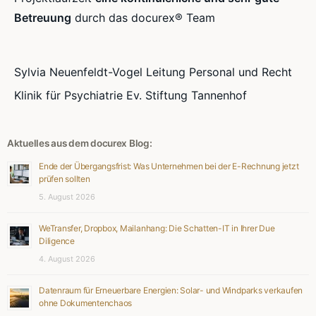
Betreuung
durch das docurex® Team
Sylvia Neuenfeldt-Vogel Leitung Personal und Recht
Klinik für Psychiatrie Ev. Stiftung Tannenhof
Aktuelles aus dem docurex Blog:
Ende der Übergangsfrist: Was Unternehmen bei der E-Rechnung jetzt
prüfen sollten
5. August 2026
WeTransfer, Dropbox, Mailanhang: Die Schatten-IT in Ihrer Due
Diligence
4. August 2026
Datenraum für Erneuerbare Energien: Solar- und Windparks verkaufen
ohne Dokumentenchaos