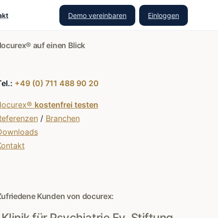
Demo vereinbaren
Einloggen
akt
docurex® auf einen Blick
Tel.:
+49 (0) 711 488 90 20
docurex®
kostenfrei testen
Referenzen
/
Branchen
Downloads
Kontakt
Zufriedene Kunden von docurex:
Klinik für Psychiatrie Ev. Stiftung