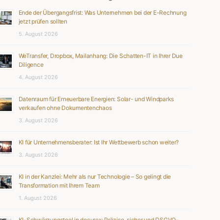
Ende der Übergangsfrist: Was Unternehmen bei der E-Rechnung
jetzt prüfen sollten
5. August 2026
WeTransfer, Dropbox, Mailanhang: Die Schatten-IT in Ihrer Due
Diligence
4. August 2026
Datenraum für Erneuerbare Energien: Solar- und Windparks
verkaufen ohne Dokumentenchaos
3. August 2026
KI für Unternehmensberater: Ist Ihr Wettbewerb schon weiter?
3. August 2026
KI in der Kanzlei: Mehr als nur Technologie – So gelingt die
Transformation mit Ihrem Team
1. August 2026
KI-Schwärzungstool in docurex: Präzise, sicher und DSGVO-