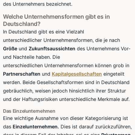
des Unternehmers bezeichnet.
Welche
Unternehmensformen
gibt es in
Deutschland?
In Deutschland gibt es eine Vielzahl
unterschiedlicher
Unternehmensformen
, die je nach
Größe
und
Zukunftsaussichten
des Unternehmens Vor-
und Nachteile haben. Die
unterschiedlichen
Unternehmensformen
können grob in
Partnerschaften
und
Kapitalgesellschaften
eingeteilt
werden. Beide Gesellschaftsformen sind in Deutschland
gebräuchlich, weisen jedoch hinsichtlich ihrer Struktur
und der
Haftungsrisiken
unterschiedliche Merkmale auf.
Das Einzelunternehmen
Eine wichtige Ausnahme von dieser Kategorisierung ist
das
Einzelunternehmen.
Dies ist darauf zurückzuführen,
dass in diesem Fall der Inhaber, sei es eine
Privatperson