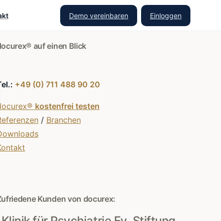
Demo vereinbaren
Einloggen
akt
docurex® auf einen Blick
Tel.:
+49 (0) 711 488 90 20
docurex®
kostenfrei testen
Referenzen
/
Branchen
Downloads
Kontakt
Zufriedene Kunden von docurex:
Klinik für Psychiatrie Ev. Stiftung