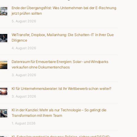
Ende der Übergangsfrist: Was Unternehmen bei der E-Rechnung
jetzt prüfen sollten
5. August 2026
WeTransfer, Dropbox, Mailanhang: Die Schatten-IT in Ihrer Due
Diligence
4. August 2026
Datenraum für Erneuerbare Energien: Solar- und Windparks
verkaufen ohne Dokumentenchaos
3. August 2026
KI für Unternehmensberater: Ist Ihr Wettbewerb schon weiter?
3. August 2026
KI in der Kanzlei: Mehr als nur Technologie – So gelingt die
Transformation mit Ihrem Team
1. August 2026
KI-Schwärzungstool in docurex: Präzise, sicher und DSGVO-