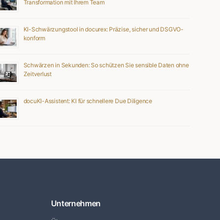
Transformation mit Ihrem Team
KI-Schwärzungstool in docurex: Präzise, sicher und DSGVO-
konform
Schwärzen in Sekunden: So schützen Sie sensible Daten ohne
Zeitverlust
docuKI-Assistent: KI für schnellere Due Diligence
Unternehmen