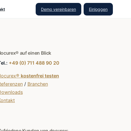
Demo vereinbaren
Einloggen
akt
docurex® auf einen Blick
Tel.:
+49 (0) 711 488 90 20
docurex®
kostenfrei testen
Referenzen
/
Branchen
Downloads
Kontakt
Zufriedene Kunden von docurex: