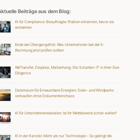
Aktuelle Beiträge aus dem Blog:
KI für Compliance-Beauftragte: Risiken erkennen, bevor sie
entstehen
Ende der Übergangsfrist: Was Unternehmen bei der E-
Rechnung jetzt prüfen sollten
WeTransfer, Dropbox, Mailanhang: Die Schatten-IT in Ihrer Due
Diligence
Datenraum für Erneuerbare Energien: Solar- und Windparks
verkaufen ohne Dokumentenchaos
KI für Unternehmensberater: Ist Ihr Wettbewerb schon weiter?
KI in der Kanzlei: Mehr als nur Technologie – So gelingt die