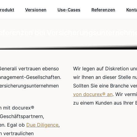
rodukt
Versionen
Use-Cases
Referenzen
Kont
eferenzen bei Versicherungsunternehm
Generali vertrauen ebenso
Wir legen auf Diskretion u
anagement-Gesellschaften.
wir Ihnen an dieser Stelle 
Versicherungsunternehmen
Sollten Sie eine Branche ve
von docurex® an
. Wir verm
zu einem Kunden aus Ihrer 
n mit docurex®
 Geschäftspartnern,
en. Egal ob
Due Diligence
,
 vertraulichen