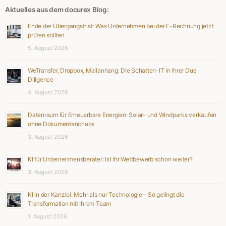
Aktuelles aus dem docurex Blog:
Ende der Übergangsfrist: Was Unternehmen bei der E-Rechnung jetzt
prüfen sollten
5. August 2026
WeTransfer, Dropbox, Mailanhang: Die Schatten-IT in Ihrer Due
Diligence
4. August 2026
Datenraum für Erneuerbare Energien: Solar- und Windparks verkaufen
ohne Dokumentenchaos
3. August 2026
KI für Unternehmensberater: Ist Ihr Wettbewerb schon weiter?
3. August 2026
KI in der Kanzlei: Mehr als nur Technologie – So gelingt die
Transformation mit Ihrem Team
1. August 2026