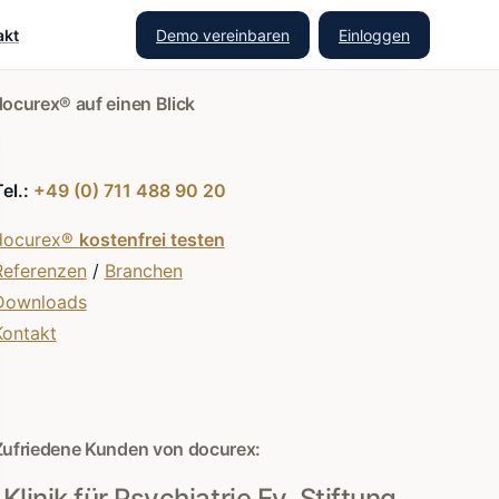
Demo vereinbaren
Einloggen
akt
docurex® auf einen Blick
Tel.:
+49 (0) 711 488 90 20
docurex®
kostenfrei testen
Referenzen
/
Branchen
Downloads
Kontakt
Zufriedene Kunden von docurex:
Klinik für Psychiatrie Ev. Stiftung