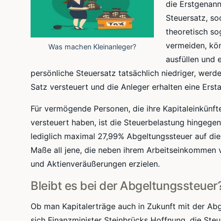
die Erstgenann
Steuersatz, so
theoretisch s
vermeiden, k
Was machen Kleinanleger?
ausfüllen und 
persönliche Steuersatz tatsächlich niedriger, werd
Satz versteuert und die Anleger erhalten eine Erst
Für vermögende Personen, die ihre
Kapitaleinkünft
versteuert haben, ist die Steuerbelastung hingegen
lediglich maximal
27,99
% Abgeltungssteuer auf die
Maße all jene, die neben ihrem Arbeitseinkommen 
und
Aktienveräußerungen
erzielen.
Bleibt es bei der Abgeltungssteuer
Ob man Kapitalerträge auch in Zukunft mit der Abgel
sich Finanzminister
Steinbrücks
Hoffnung, die Steue