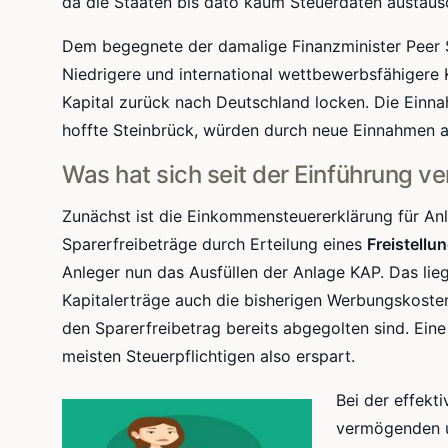
da die Staaten bis dato kaum Steuerdaten austaus
Dem begegnete der damalige Finanzminister
Peer
Niedrigere und international
wettbewerbsfähigere
K
Kapital zurück nach Deutschland locken. Die Einna
hoffte
Steinbrück
, würden durch neue Einnahmen a
Was hat sich seit der Einführung v
Zunächst ist die Einkommensteuererklärung für Anl
Sparerfreibeträge
durch Erteilung eines
Freistellu
Anleger nun das Ausfüllen der Anlage KAP. Das lie
Kapitalerträge auch die bisherigen Werbungskost
den
Sparerfreibetrag
bereits abgegolten sind. Ein
meisten Steuerpflichtigen also erspart.
Bei der effekt
vermögenden u