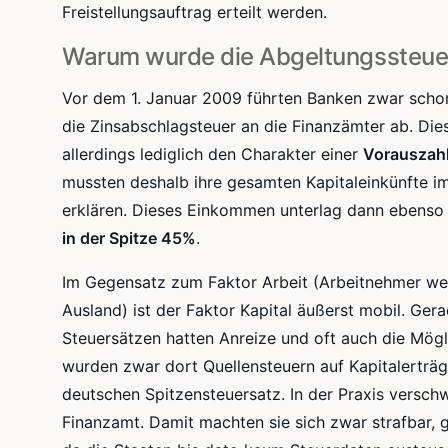
Freistellungsauftrag erteilt werden.
Warum wurde die Abgeltungssteuer
Vor dem 1. Januar 2009 führten Banken zwar schon
die
Zinsabschlagsteuer
an die Finanzämter ab. Die
allerdings lediglich den Charakter einer
Vorauszah
mussten deshalb ihre gesamten
Kapitaleinkünfte
im
erklären. Dieses Einkommen unterlag dann ebenso 
in der Spitze 45%
.
Im Gegensatz zum Faktor Arbeit (Arbeitnehmer wech
Ausland) ist der Faktor Kapital äußerst mobil. Ge
Steuersätzen hatten Anreize und oft auch die Mögli
wurden zwar dort
Quellensteuern
auf Kapitalerträg
deutschen
Spitzensteuersatz
. In der Praxis versc
Finanzamt. Damit machten sie sich zwar strafbar, gi