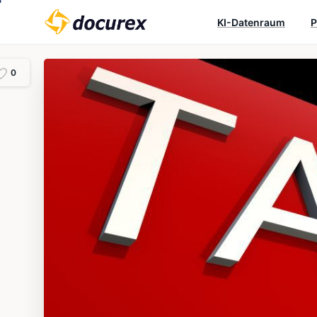
KI-Datenraum
P
0