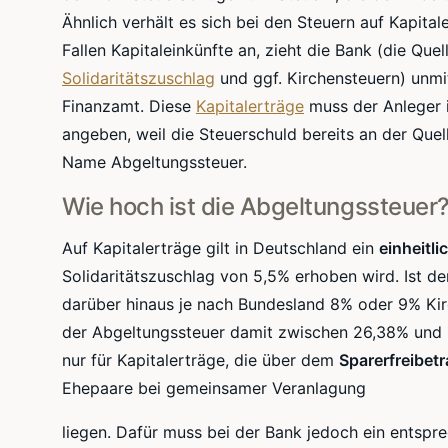
Ähnlich verhält es sich bei den Steuern auf Kapita
Fallen
Kapitaleinkünfte
an, zieht die Bank (die Quell
Solidaritätszuschlag
und
ggf
. Kirchensteuern) unmi
Finanzamt. Diese
Kapitalerträge
muss der Anleger 
angeben, weil die
Steuerschuld
bereits an der Quel
Name Abgeltungssteuer.
Wie hoch ist die Abgeltungssteuer
Auf Kapitalerträge gilt in Deutschland ein
einheitl
Solidaritätszuschlag von
5,5
% erhoben wird. Ist de
darüber hinaus je nach Bundesland 8% oder 9% Kirc
der Abgeltungssteuer damit zwischen
26,38
% und
nur für Kapitalerträge, die über dem
Sparerfreibet
Ehepaare bei gemeinsamer Veranlagung
liegen. Dafür muss bei der Bank jedoch ein entspr