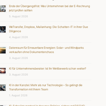
Ende der Übergangsfrist: Was Unternehmen bei der E-Rechnung
jetzt prüfen sollten
5. August 2026
WeTransfer, Dropbox, Mailanhang: Die Schatten-IT in Ihrer Due
Diligence
4. August 2026
Datenraum für Erneuerbare Energien: Solar- und Windparks
verkaufen ohne Dokumentenchaos
3. August 2026
KI für Unternehmensberater: Ist Ihr Wettbewerb schon weiter?
3. August 2026
KI in der Kanzlei: Mehr als nur Technologie – So gelingt die
Transformation mit Ihrem Team
1. August 2026
KI-Schwärzungstool in docurex: Präzise, sicher und DSGVO-