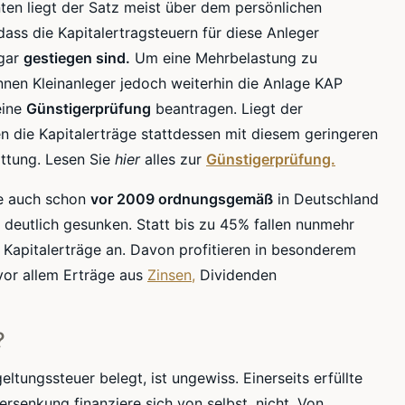
ten liegt der Satz meist über dem persönlichen
dass die Kapitalertragsteuern für diese Anleger
ogar
gestiegen sind.
Um eine Mehrbelastung zu
önnen
Kleinanleger
jedoch weiterhin die Anlage KAP
eine
Günstigerprüfung
beantragen. Liegt der
en die Kapitalerträge stattdessen mit diesem geringeren
attung. Lesen Sie
hier
alles zur
Günstigerprüfung.
e
auch schon
vor 2009 ordnungsgemäß
in Deutschland
 deutlich gesunken. Statt bis zu 45% fallen nunmehr
 Kapitalerträge an. Davon profitieren in besonderem
vor allem Erträge aus
Zinsen,
Dividenden
?
tungssteuer belegt, ist ungewiss. Einerseits erfüllte
rsenkung finanziere sich von selbst, nicht. Von