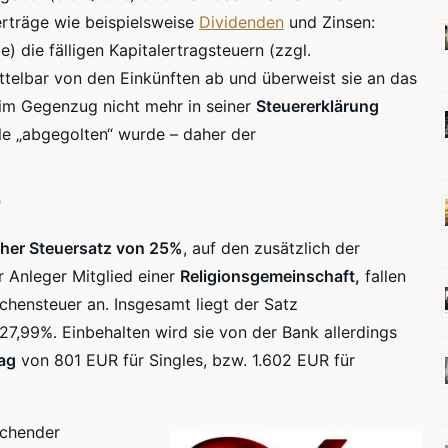
lerträge wie beispielsweise
Dividenden
und Zinsen:
e) die fälligen Kapitalertragsteuern (
zzgl
.
ttelbar von den Einkünften ab und überweist sie an das
im Gegenzug nicht mehr in seiner
Steuererklärung
le „abgegolten“ wurde – daher der
?
icher Steuersatz von 25%
, auf den zusätzlich der
r Anleger Mitglied einer
Religionsgemeinschaft
,
fallen
hensteuer an. Insgesamt liegt der Satz
27,99
%. Einbehalten wird sie von der Bank allerdings
rag
von 801 EUR für Singles,
bzw
. 1.602 EUR für
echender