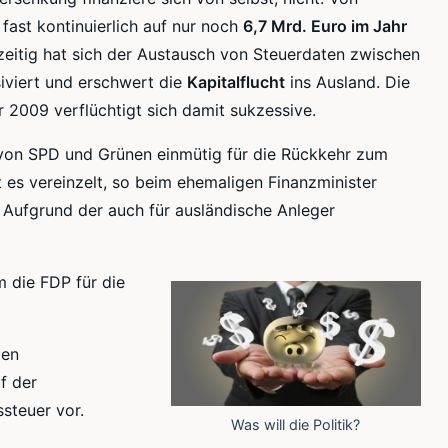
ast kontinuierlich auf nur noch
6,7
Mrd
. Euro im Jahr
hzeitig hat sich der Austausch von Steuerdaten zwischen
siviert und erschwert die
Kapitalflucht
ins Ausland. Die
 2009 verflüchtigt sich damit sukzessive.
er von SPD und Grünen
einmütig
für die Rückkehr zum
 es vereinzelt, so beim ehemaligen Finanzminister
 Aufgrund der auch für ausländische Anleger
m die FDP für die
ten
f der
steuer vor.
Was will die Politik?