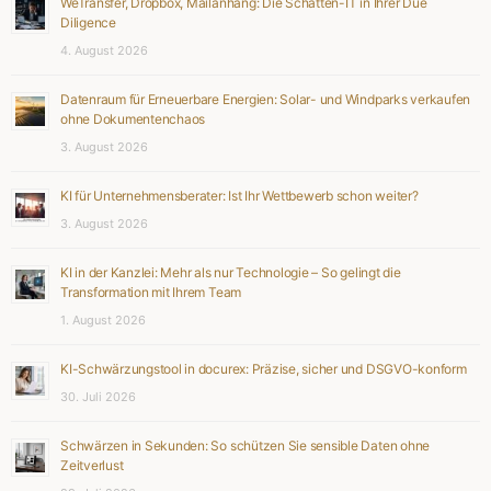
WeTransfer, Dropbox, Mailanhang: Die Schatten-IT in Ihrer Due
Diligence
4. August 2026
Datenraum für Erneuerbare Energien: Solar- und Windparks verkaufen
ohne Dokumentenchaos
3. August 2026
KI für Unternehmensberater: Ist Ihr Wettbewerb schon weiter?
3. August 2026
KI in der Kanzlei: Mehr als nur Technologie – So gelingt die
Transformation mit Ihrem Team
1. August 2026
KI-Schwärzungstool in docurex: Präzise, sicher und DSGVO-konform
30. Juli 2026
Schwärzen in Sekunden: So schützen Sie sensible Daten ohne
Zeitverlust