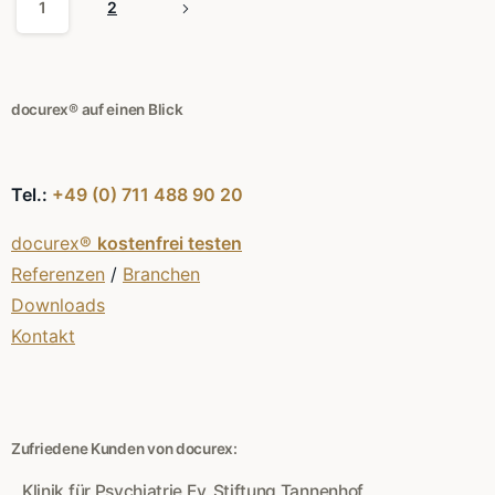
1
2
docurex® auf einen Blick
Tel.:
+49 (0) 711 488 90 20
docurex®
kostenfrei testen
Referenzen
/
Branchen
Downloads
Kontakt
Zufriedene Kunden von docurex:
Klinik für Psychiatrie Ev. Stiftung Tannenhof