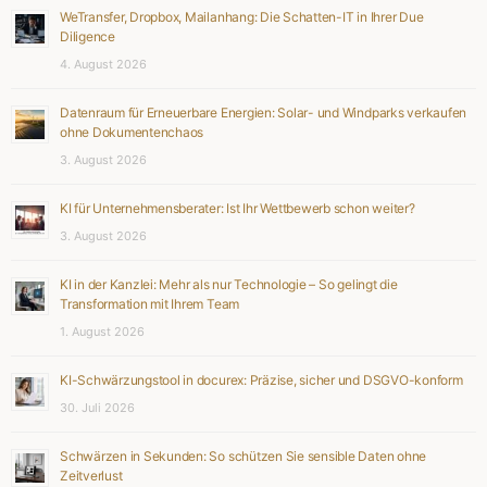
WeTransfer, Dropbox, Mailanhang: Die Schatten-IT in Ihrer Due
Diligence
4. August 2026
Datenraum für Erneuerbare Energien: Solar- und Windparks verkaufen
ohne Dokumentenchaos
3. August 2026
KI für Unternehmensberater: Ist Ihr Wettbewerb schon weiter?
3. August 2026
KI in der Kanzlei: Mehr als nur Technologie – So gelingt die
Transformation mit Ihrem Team
1. August 2026
KI-Schwärzungstool in docurex: Präzise, sicher und DSGVO-konform
30. Juli 2026
Schwärzen in Sekunden: So schützen Sie sensible Daten ohne
Zeitverlust