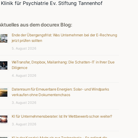
Klinik für Psychiatrie Ev. Stiftung Tannenhof
Aktuelles aus dem docurex Blog:
Ende der Übergangsfrist: Was Unternehmen bei der E-Rechnung
jetzt prüfen sollten
5. August 2026
WeTransfer, Dropbox, Mailanhang: Die Schatten-IT in Ihrer Due
Diligence
4. August 2026
Datenraum für Erneuerbare Energien: Solar- und Windparks
verkaufen ohne Dokumentenchaos
3. August 2026
KI für Unternehmensberater: Ist Ihr Wettbewerb schon weiter?
3. August 2026
KI in der Kanzlei: Mehr als nur Technologie – So gelingt die