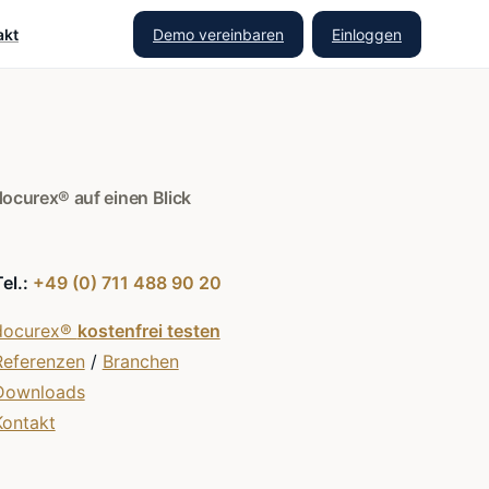
Demo vereinbaren
Einloggen
akt
docurex® auf einen Blick
Tel.:
+49 (0) 711 488 90 20
docurex®
kostenfrei testen
Referenzen
/
Branchen
Downloads
Kontakt