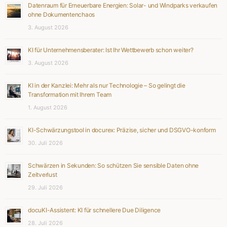
Datenraum für Erneuerbare Energien: Solar- und Windparks verkaufen
ohne Dokumentenchaos
3. August 2026
KI für Unternehmensberater: Ist Ihr Wettbewerb schon weiter?
3. August 2026
KI in der Kanzlei: Mehr als nur Technologie – So gelingt die
Transformation mit Ihrem Team
1. August 2026
KI-Schwärzungstool in docurex: Präzise, sicher und DSGVO-konform
30. Juli 2026
Schwärzen in Sekunden: So schützen Sie sensible Daten ohne
Zeitverlust
29. Juli 2026
docuKI-Assistent: KI für schnellere Due Diligence
28. Juli 2026