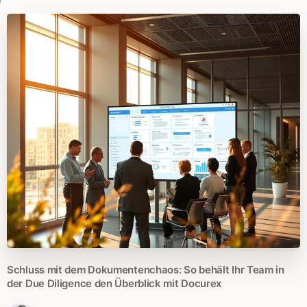
Schluss
mit
dem
Dokumentenchaos:
So
behält
Ihr
Team
in
der
Due
Diligence
den
Überblick
mit
Docurex