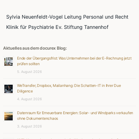
Sylvia Neuenfeldt-Vogel Leitung Personal und Recht
Klinik für Psychiatrie Ev. Stiftung Tannenhof
Aktuelles aus dem docurex Blog:
Ende der Übergangsfrist: Was Unternehmen bei der E-Rechnung jetzt
prüfen sollten
5. August 2026
WeTransfer, Dropbox, Mailanhang: Die Schatten-IT in Ihrer Due
Diligence
4. August 2026
Datenraum für Erneuerbare Energien: Solar- und Windparks verkaufen
ohne Dokumentenchaos
3. August 2026