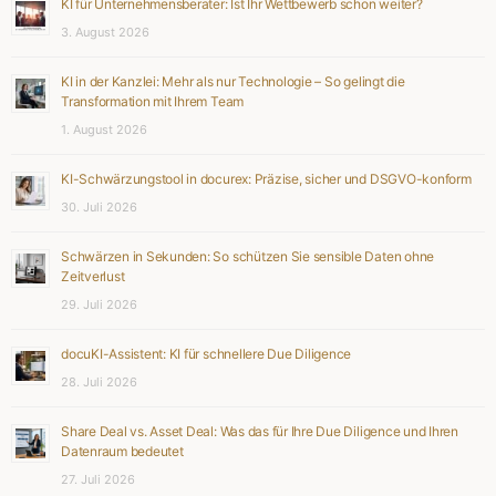
KI für Unternehmensberater: Ist Ihr Wettbewerb schon weiter?
3. August 2026
KI in der Kanzlei: Mehr als nur Technologie – So gelingt die
Transformation mit Ihrem Team
1. August 2026
KI-Schwärzungstool in docurex: Präzise, sicher und DSGVO-konform
30. Juli 2026
Schwärzen in Sekunden: So schützen Sie sensible Daten ohne
Zeitverlust
29. Juli 2026
docuKI-Assistent: KI für schnellere Due Diligence
28. Juli 2026
Share Deal vs. Asset Deal: Was das für Ihre Due Diligence und Ihren
Datenraum bedeutet
27. Juli 2026