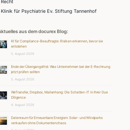
Recht
Klinik für Psychiatrie Ev. Stiftung Tannenhof
Aktuelles aus dem docurex Blog:
KI für Compliance-Beauftragte: Risiken erkennen, bevor sie
entstehen
5. August 2026
Ende der Übergangsfrist: Was Unternehmen bei der E-Rechnung
jetzt prüfen sollten
5. August 2026
WeTransfer, Dropbox, Mailanhang: Die Schatten-IT in Ihrer Due
Diligence
4. August 2026
Datenraum für Erneuerbare Energien: Solar- und Windparks
verkaufen ohne Dokumentenchaos