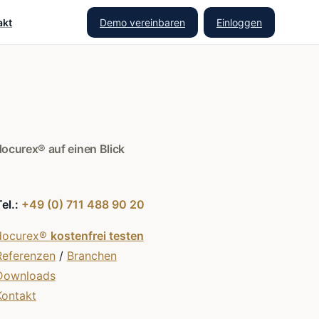
Demo vereinbaren
Einloggen
akt
docurex® auf einen Blick
Tel.:
+49 (0) 711 488 90 20
docurex®
kostenfrei testen
Referenzen
/
Branchen
Downloads
Kontakt