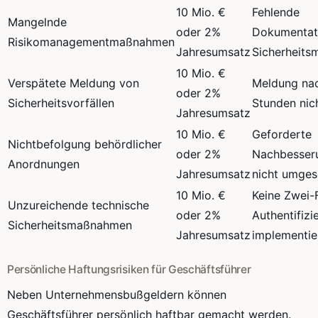
10 Mio. €
Fehlende
Mangelnde
oder 2%
Dokumentat
Risikomanagementmaßnahmen
Jahresumsatz
Sicherheit
10 Mio. €
Verspätete Meldung von
Meldung na
oder 2%
Sicherheitsvorfällen
Stunden nich
Jahresumsatz
10 Mio. €
Geforderte
Nichtbefolgung behördlicher
oder 2%
Nachbesser
Anordnungen
Jahresumsatz
nicht umges
10 Mio. €
Keine Zwei-
Unzureichende technische
oder 2%
Authentifizi
Sicherheitsmaßnahmen
Jahresumsatz
implementie
Persönliche Haftungsrisiken für Geschäftsführer
Neben Unternehmensbußgeldern können
Geschäftsführer persönlich haftbar gemacht werden.