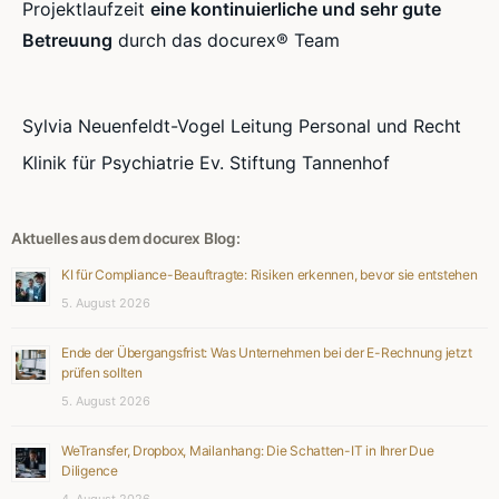
Projektlaufzeit
eine kontinuierliche und sehr gute
Betreuung
durch das docurex® Team
Sylvia Neuenfeldt-Vogel Leitung Personal und Recht
Klinik für Psychiatrie Ev. Stiftung Tannenhof
Aktuelles aus dem docurex Blog:
KI für Compliance-Beauftragte: Risiken erkennen, bevor sie entstehen
5. August 2026
Ende der Übergangsfrist: Was Unternehmen bei der E-Rechnung jetzt
prüfen sollten
5. August 2026
WeTransfer, Dropbox, Mailanhang: Die Schatten-IT in Ihrer Due
Diligence
4. August 2026