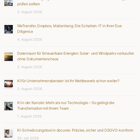
prüfen sollten
5. August 2026
WeTransfer, Dropbox, Mailanhang: Die Schatten-IT in Ihrer Due
Diligence
4. August 2026
Datenraum für Erneuerbare Energien: Solar- und Windparks verkaufen
ohne Dokumentenchaos
3. August 2026
KI für Unternehmensberater: Ist Ihr Wettbewerb schon weiter?
3. August 2026
KI in der Kanzlei: Mehr als nur Technologie – So gelingt die
Transformation mit Ihrem Team
1. August 2026
KI-Schwärzungstool in docurex: Präzise, sicher und DSGVO-konform
30. Juli 2026