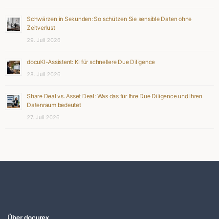
Schwärzen in Sekunden: So schützen Sie sensible Daten ohne
Zeitverlust
29. Juli 2026
docuKI-Assistent: KI für schnellere Due Diligence
28. Juli 2026
Share Deal vs. Asset Deal: Was das für Ihre Due Diligence und Ihren
Datenraum bedeutet
27. Juli 2026
Über docurex