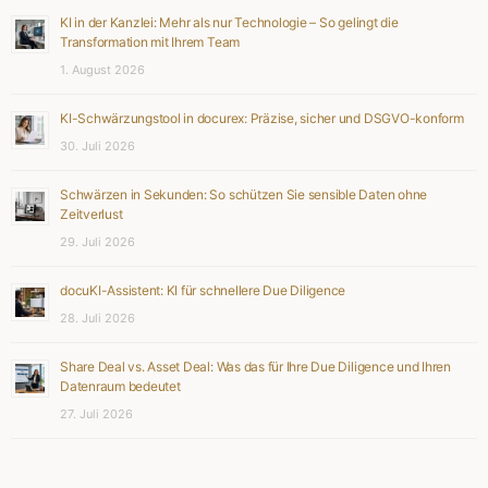
KI in der Kanzlei: Mehr als nur Technologie – So gelingt die
Transformation mit Ihrem Team
1. August 2026
KI-Schwärzungstool in docurex: Präzise, sicher und DSGVO-konform
30. Juli 2026
Schwärzen in Sekunden: So schützen Sie sensible Daten ohne
Zeitverlust
29. Juli 2026
docuKI-Assistent: KI für schnellere Due Diligence
28. Juli 2026
Share Deal vs. Asset Deal: Was das für Ihre Due Diligence und Ihren
Datenraum bedeutet
27. Juli 2026