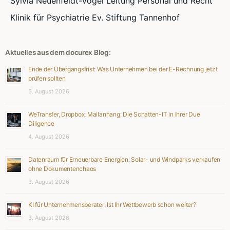
Sylvia Neuenfeldt-Vogel Leitung Personal und Recht
Klinik für Psychiatrie Ev. Stiftung Tannenhof
Aktuelles aus dem docurex Blog:
Ende der Übergangsfrist: Was Unternehmen bei der E-Rechnung jetzt
prüfen sollten
5. August 2026
WeTransfer, Dropbox, Mailanhang: Die Schatten-IT in Ihrer Due
Diligence
4. August 2026
Datenraum für Erneuerbare Energien: Solar- und Windparks verkaufen
ohne Dokumentenchaos
3. August 2026
KI für Unternehmensberater: Ist Ihr Wettbewerb schon weiter?
3. August 2026