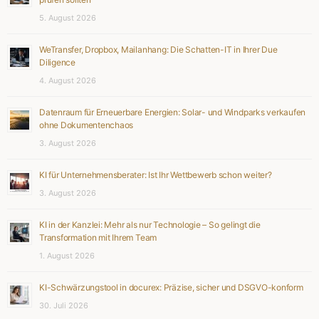
5. August 2026
WeTransfer, Dropbox, Mailanhang: Die Schatten-IT in Ihrer Due
Diligence
4. August 2026
Datenraum für Erneuerbare Energien: Solar- und Windparks verkaufen
ohne Dokumentenchaos
3. August 2026
KI für Unternehmensberater: Ist Ihr Wettbewerb schon weiter?
3. August 2026
KI in der Kanzlei: Mehr als nur Technologie – So gelingt die
Transformation mit Ihrem Team
1. August 2026
KI-Schwärzungstool in docurex: Präzise, sicher und DSGVO-konform
30. Juli 2026