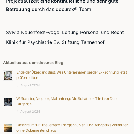
Projektlaufzeit
eine kontinuierliche und sehr gute
Betreuung
durch das docurex® Team
Sylvia Neuenfeldt-Vogel Leitung Personal und Recht
Klinik für Psychiatrie Ev. Stiftung Tannenhof
Aktuelles aus dem docurex Blog:
Ende der Übergangsfrist: Was Unternehmen bei der E-Rechnung jetzt
prüfen sollten
5. August 2026
WeTransfer, Dropbox, Mailanhang: Die Schatten-IT in Ihrer Due
Diligence
4. August 2026
Datenraum für Erneuerbare Energien: Solar- und Windparks verkaufen
ohne Dokumentenchaos