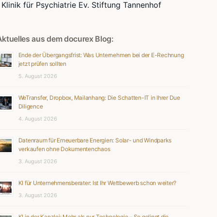
Klinik für Psychiatrie Ev. Stiftung Tannenhof
Aktuelles aus dem docurex Blog:
Ende der Übergangsfrist: Was Unternehmen bei der E-Rechnung
jetzt prüfen sollten
5. August 2026
WeTransfer, Dropbox, Mailanhang: Die Schatten-IT in Ihrer Due
Diligence
4. August 2026
Datenraum für Erneuerbare Energien: Solar- und Windparks
verkaufen ohne Dokumentenchaos
3. August 2026
KI für Unternehmensberater: Ist Ihr Wettbewerb schon weiter?
3. August 2026
KI in der Kanzlei: Mehr als nur Technologie – So gelingt die