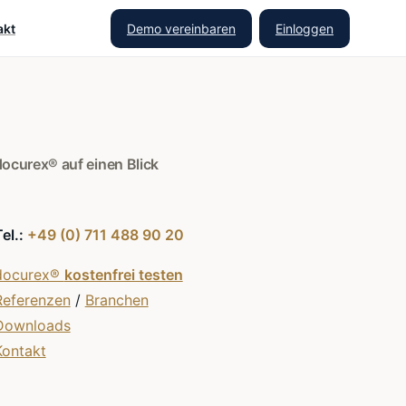
Demo vereinbaren
Einloggen
akt
docurex® auf einen Blick
Tel.:
+49 (0) 711 488 90 20
docurex®
kostenfrei testen
Referenzen
/
Branchen
Downloads
Kontakt