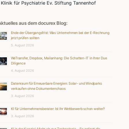
Klinik für Psychiatrie Ev. Stiftung Tannenhof
Aktuelles aus dem docurex Blog:
Ende der Übergangsfrist: Was Unternehmen bei der E-Rechnung
jetzt prüfen sollten
5. August 2026
WeTransfer, Dropbox, Mailanhang: Die Schatten-IT in Ihrer Due
Diligence
4. August 2026
Datenraum für Erneuerbare Energien: Solar- und Windparks
verkaufen ohne Dokumentenchaos
3. August 2026
KI für Unternehmensberater: Ist Ihr Wettbewerb schon weiter?
3. August 2026
KI in der Kanzlei: Mehr als nur Technologie – So gelingt die