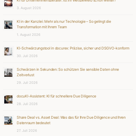
KI für Unternehmensberater: Ist Ihr Wettbewerb schon weiter?
3. August 2026
KI in der Kanzlei: Mehr als nur Technologie – So gelingt die
Transformation mit Ihrem Team
1. August 2026
KI-Schwärzungstool in docurex: Präzise, sicher und DSGVO-konform
30. Juli 2026
Schwärzen in Sekunden: So schützen Sie sensible Daten ohne
Zeitverlust
29. Juli 2026
docuKI-Assistent: KI für schnellere Due Diligence
28. Juli 2026
Share Deal vs. Asset Deal: Was das für Ihre Due Diligence und Ihren
Datenraum bedeutet
27. Juli 2026