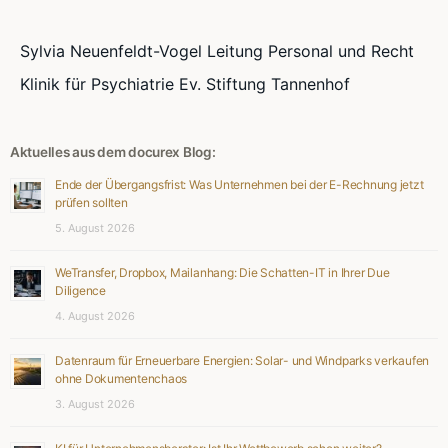
Sylvia Neuenfeldt-Vogel Leitung Personal und Recht
Klinik für Psychiatrie Ev. Stiftung Tannenhof
Aktuelles aus dem docurex Blog:
Ende der Übergangsfrist: Was Unternehmen bei der E-Rechnung jetzt
prüfen sollten
5. August 2026
WeTransfer, Dropbox, Mailanhang: Die Schatten-IT in Ihrer Due
Diligence
4. August 2026
Datenraum für Erneuerbare Energien: Solar- und Windparks verkaufen
ohne Dokumentenchaos
3. August 2026