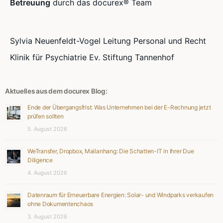
Betreuung
durch das docurex® Team
Sylvia Neuenfeldt-Vogel Leitung Personal und Recht
Klinik für Psychiatrie Ev. Stiftung Tannenhof
Aktuelles aus dem docurex Blog:
Ende der Übergangsfrist: Was Unternehmen bei der E-Rechnung jetzt
prüfen sollten
5. August 2026
WeTransfer, Dropbox, Mailanhang: Die Schatten-IT in Ihrer Due
Diligence
4. August 2026
Datenraum für Erneuerbare Energien: Solar- und Windparks verkaufen
ohne Dokumentenchaos
3. August 2026