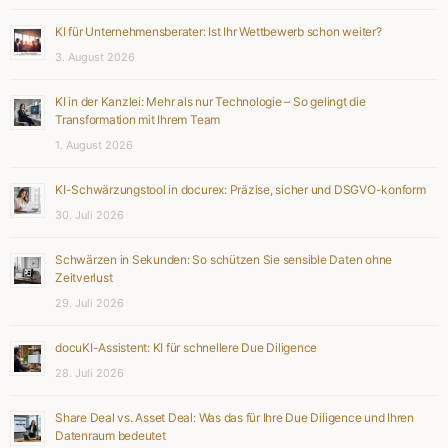
KI für Unternehmensberater: Ist Ihr Wettbewerb schon weiter?
3. August 2026
KI in der Kanzlei: Mehr als nur Technologie – So gelingt die
Transformation mit Ihrem Team
1. August 2026
KI-Schwärzungstool in docurex: Präzise, sicher und DSGVO-konform
30. Juli 2026
Schwärzen in Sekunden: So schützen Sie sensible Daten ohne
Zeitverlust
29. Juli 2026
docuKI-Assistent: KI für schnellere Due Diligence
28. Juli 2026
Share Deal vs. Asset Deal: Was das für Ihre Due Diligence und Ihren
Datenraum bedeutet