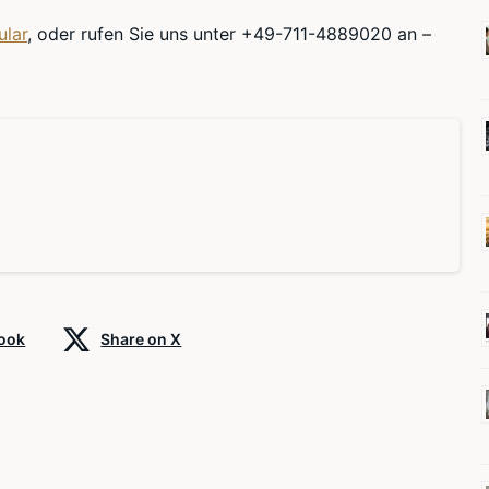
ular
, oder rufen Sie uns unter +49-711-4889020 an –
book
Share on X