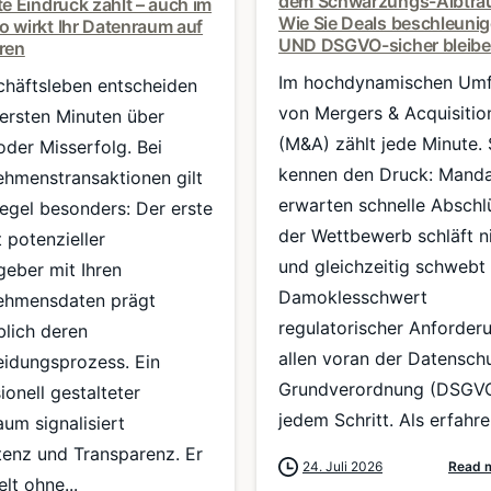
dem Schwärzungs-Albtra
te Eindruck zählt – auch im
Wie Sie Deals beschleuni
 wirkt Ihr Datenraum auf
UND DSGVO-sicher bleib
ren
Im hochdynamischen Umf
chäftsleben entscheiden
von Mergers & Acquisitio
 ersten Minuten über
(M&A) zählt jede Minute. 
oder Misserfolg. Bei
kennen den Druck: Mand
ehmenstransaktionen gilt
erwarten schnelle Abschl
egel besonders: Der erste
der Wettbewerb schläft ni
 potenzieller
und gleichzeitig schwebt
geber mit Ihren
Damoklesschwert
ehmensdaten prägt
regulatorischer Anforder
lich deren
allen voran der Datensch
eidungsprozess. Ein
Grundverordnung (DSGVO
ionell gestalteter
jedem Schritt. Als erfahre
um signalisiert
enz und Transparenz. Er
24. Juli 2026
Read 
elt ohne...