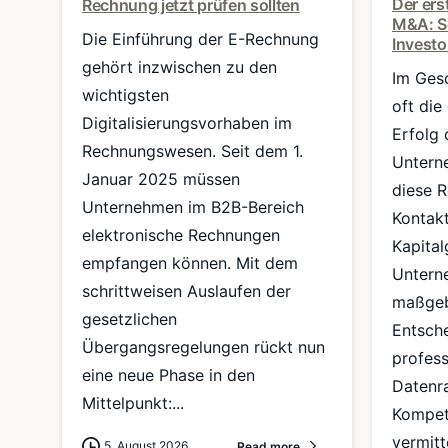
Der ers
Rechnung jetzt prüfen sollten
M&A: So
Die Einführung der E-Rechnung
Investo
gehört inzwischen zu den
Im Ges
wichtigsten
oft die
Digitalisierungsvorhaben im
Erfolg 
Rechnungswesen. Seit dem 1.
Untern
Januar 2025 müssen
diese R
Unternehmen im B2B-Bereich
Kontakt
elektronische Rechnungen
Kapital
empfangen können. Mit dem
Untern
schrittweisen Auslaufen der
maßgeb
gesetzlichen
Entsch
Übergangsregelungen rückt nun
profess
eine neue Phase in den
Datenra
Mittelpunkt:...
Kompet
vermitt
5. August 2026
Read more