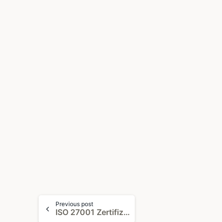
Continue
Previous post
Reading
ISO 27001 Zertifizierung erfolgreich