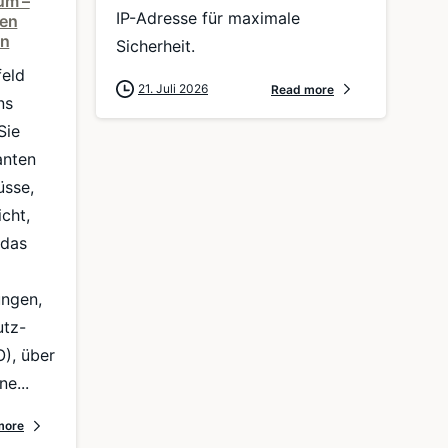
um –
IP-Adresse für maximale
gen
en
Sicherheit.
eld
21. Juli 2026
Read more
ns
Sie
anten
üsse,
cht,
 das
ungen,
utz-
), über
ne...
more