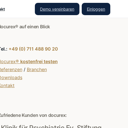
Demo vereinbaren
Einloggen
akt
docurex® auf einen Blick
Tel.:
+49 (0) 711 488 90 20
docurex®
kostenfrei testen
Referenzen
/
Branchen
Downloads
Kontakt
Zufriedene Kunden von docurex:
Klinik für Psychiatrie Ev. Stiftung