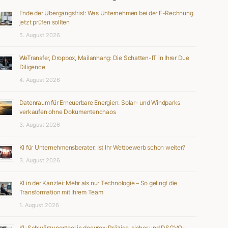
Ende der Übergangsfrist: Was Unternehmen bei der E-Rechnung
jetzt prüfen sollten
5. August 2026
WeTransfer, Dropbox, Mailanhang: Die Schatten-IT in Ihrer Due
Diligence
4. August 2026
Datenraum für Erneuerbare Energien: Solar- und Windparks
verkaufen ohne Dokumentenchaos
3. August 2026
KI für Unternehmensberater: Ist Ihr Wettbewerb schon weiter?
3. August 2026
KI in der Kanzlei: Mehr als nur Technologie – So gelingt die
Transformation mit Ihrem Team
1. August 2026
KI-Schwärzungstool in docurex: Präzise, sicher und DSGVO-