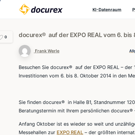
KI-Datenraum
P
docurex®
auf
der
EXPO
REAL
vom
6.
bis
0
Frank Werle
Al
Besuchen Sie docurex® auf der EXPO REAL – der 17
Investitionen vom 6. bis 8. Oktober 2014 in den M
Sie finden docurex® in Halle B1, Standnummer 120.
Beratungstermin mit Ihrem persönlichen docurex® 
Anfang Oktober ist es wieder so weit und unzähli
Messehallen zur
EXPO REAL
– der größten interna