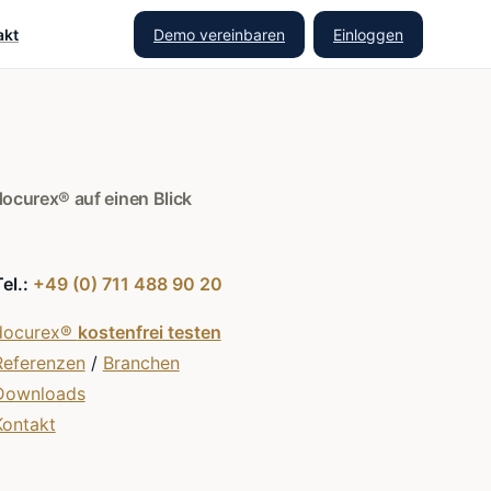
Demo vereinbaren
Einloggen
akt
docurex® auf einen Blick
Tel.:
+49 (0) 711 488 90 20
docurex®
kostenfrei testen
Referenzen
/
Branchen
Downloads
Kontakt