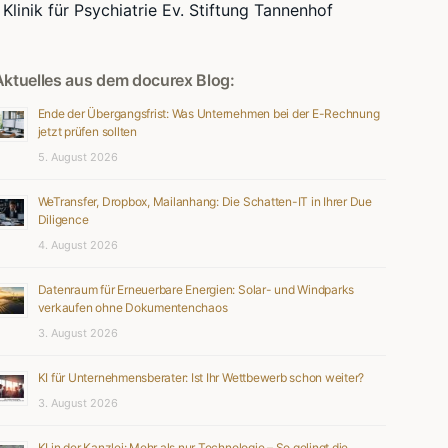
Klinik für Psychiatrie Ev. Stiftung Tannenhof
Aktuelles aus dem docurex Blog:
Ende der Übergangsfrist: Was Unternehmen bei der E-Rechnung
jetzt prüfen sollten
5. August 2026
WeTransfer, Dropbox, Mailanhang: Die Schatten-IT in Ihrer Due
Diligence
4. August 2026
Datenraum für Erneuerbare Energien: Solar- und Windparks
verkaufen ohne Dokumentenchaos
3. August 2026
KI für Unternehmensberater: Ist Ihr Wettbewerb schon weiter?
3. August 2026
KI in der Kanzlei: Mehr als nur Technologie – So gelingt die