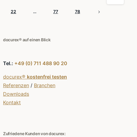
22
…
77
78
docurex® auf einen Blick
Tel.:
+49 (0) 711 488 90 20
docurex®
kostenfrei testen
Referenzen
/
Branchen
Downloads
Kontakt
Zufriedene Kunden von docurex: