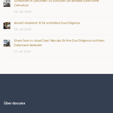
Schwärzen in Sekunden: So schützen Sie sensible Daten ohne
Zeitverlust
29. Juli 2026
docuKI-Assistent: KI für schnellere Due Diligence
28. Juli 2026
Share Deal vs. Asset Deal: Was das für Ihre Due Diligence und Ihren
Datenraum bedeutet
27. Juli 2026
Über docurex