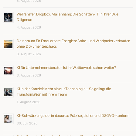
5. August 2026
WeTransfer, Dropbox, Mailanhang: Die Schatten-IT in Ihrer Due
Diligence
4. August 2026
Datenraum für Erneuerbare Energien: Solar- und Windparks verkaufen
ohne Dokumentenchaos
3. August 2026
KI für Unternehmensberater: Ist Ihr Wettbewerb schon weiter?
3. August 2026
KI in der Kanzlei: Mehr als nur Technologie – So gelingt die
Transformation mit Ihrem Team
1. August 2026
KI-Schwärzungstool in docurex: Präzise, sicher und DSGVO-konform
30. Juli 2026