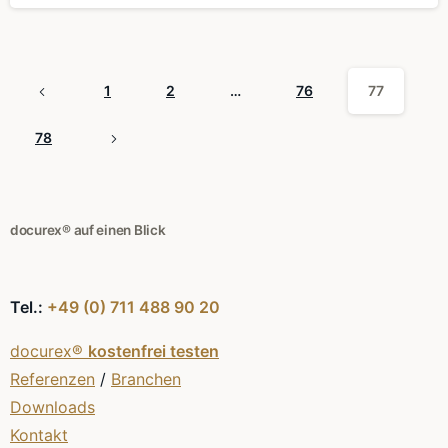
1
2
…
76
77
78
docurex® auf einen Blick
Tel.:
+49 (0) 711 488 90 20
docurex®
kostenfrei testen
Referenzen
/
Branchen
Downloads
Kontakt