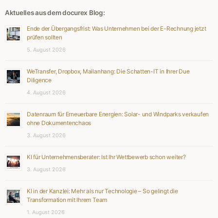
Aktuelles aus dem docurex Blog:
Ende der Übergangsfrist: Was Unternehmen bei der E-Rechnung jetzt
prüfen sollten
5. August 2026
WeTransfer, Dropbox, Mailanhang: Die Schatten-IT in Ihrer Due
Diligence
4. August 2026
Datenraum für Erneuerbare Energien: Solar- und Windparks verkaufen
ohne Dokumentenchaos
3. August 2026
KI für Unternehmensberater: Ist Ihr Wettbewerb schon weiter?
3. August 2026
KI in der Kanzlei: Mehr als nur Technologie – So gelingt die
Transformation mit Ihrem Team
1. August 2026