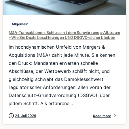
0
Allgemein
M&A-Transaktionen: Schluss mit dem Schwärzungs-Albtraum
– Wie Sie Deals beschleunigen UND DSGVO-sicher bleiben
Im hochdynamischen Umfeld von Mergers &
Acquisitions (M&A) zählt jede Minute. Sie kennen
den Druck: Mandanten erwarten schnelle
Abschlüsse, der Wettbewerb schläft nicht, und
gleichzeitig schwebt das Damoklesschwert
regulatorischer Anforderungen, allen voran der
Datenschutz-Grundverordnung (DSGVO), über
jedem Schritt. Als erfahrene...
24. Juli 2026
Read more