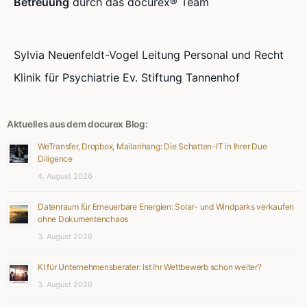
Betreuung
durch das docurex® Team
Sylvia Neuenfeldt-Vogel Leitung Personal und Recht
Klinik für Psychiatrie Ev. Stiftung Tannenhof
Aktuelles aus dem docurex Blog:
WeTransfer, Dropbox, Mailanhang: Die Schatten-IT in Ihrer Due
Diligence
4. August 2026
Datenraum für Erneuerbare Energien: Solar- und Windparks verkaufen
ohne Dokumentenchaos
3. August 2026
KI für Unternehmensberater: Ist Ihr Wettbewerb schon weiter?
3. August 2026