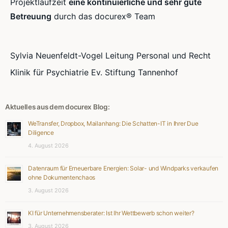
Projektlaufzeit
eine kontinuierliche und sehr gute
Betreuung
durch das docurex® Team
Sylvia Neuenfeldt-Vogel Leitung Personal und Recht
Klinik für Psychiatrie Ev. Stiftung Tannenhof
Aktuelles aus dem docurex Blog:
WeTransfer, Dropbox, Mailanhang: Die Schatten-IT in Ihrer Due
Diligence
4. August 2026
Datenraum für Erneuerbare Energien: Solar- und Windparks verkaufen
ohne Dokumentenchaos
3. August 2026
KI für Unternehmensberater: Ist Ihr Wettbewerb schon weiter?
3. August 2026