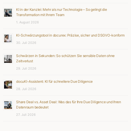
KI in der Kanzlei: Mehr als nur Technologie – So gelingt die
Transformation mit Ihrem Team
1. August 2026
KI-Schwärzungstool in docurex: Präzise, sicher und DSGVO-konform
30. Juli 2026
Schwärzen in Sekunden: So schützen Sie sensible Daten ohne
Zeitverlust
29. Juli 2026
docuKI-Assistent: KI für schnellere Due Diligence
28. Juli 2026
Share Deal vs. Asset Deal: Was das für Ihre Due Diligence und Ihren
Datenraum bedeutet
27. Juli 2026