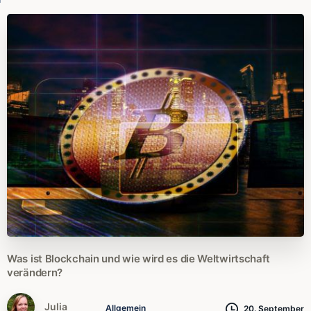
Was
ist
Blockchain
und
wie
wird
es
die
Weltwirtschaft
verändern?
Julia
Allgemein
20. September