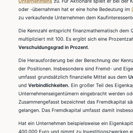
Unternehmens
zu. Für Aktionäre spielt er bei der 
oder -übernahmen hat er eine hohe Bedeutung im
zu verkaufende Unternehmen dem Kaufinteressenten
Die Kennzahl entspricht
finanzmathematisch
dem Q
multipliziert mit 100. Es ergibt sich eine Prozentza
Verschuldungsgrad
in Prozent
.
Die Herausforderung bei der Berechnung der Kennzah
der Positionen. Insbesondere sind Fremd- und Eig
umfasst grundsätzlich finanzielle Mittel aus dem
U
und
Verbindlichkeiten.
Ein großer Teil des Eigenkap
Unternehmenseigentümern
eingebracht werden oder
Zusammengefasst bezeichnet das Fremdkapital säm
gelangen. Das Fremdkapital umfasst damit insbeson
Hat ein Unternehmen beispielsweise ein Eigenkapit
400.000 Euro und nimmt zu Investitionszwecken e