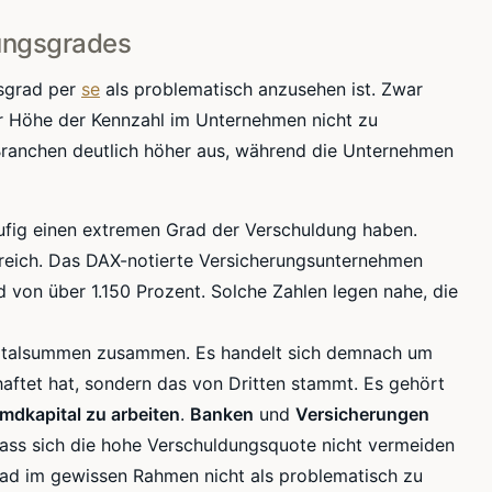
ungsgrades
sgrad
per
se
als problematisch anzusehen ist. Zwar
er Höhe der Kennzahl im Unternehmen nicht zu
n Branchen deutlich höher aus, während die Unternehmen
ufig einen extremen Grad der Verschuldung haben.
ereich. Das
DAX-notierte
Versicherungsunternehmen
d
von über 1.150 Prozent. Solche Zahlen legen nahe, die
italsummen
zusammen. Es handelt sich demnach um
haftet hat, sondern das von Dritten stammt. Es gehört
emdkapital zu arbeiten
.
Banken
und
Versicherungen
dass sich die hohe
Verschuldungsquote
nicht vermeiden
rad
im gewissen Rahmen nicht als problematisch zu