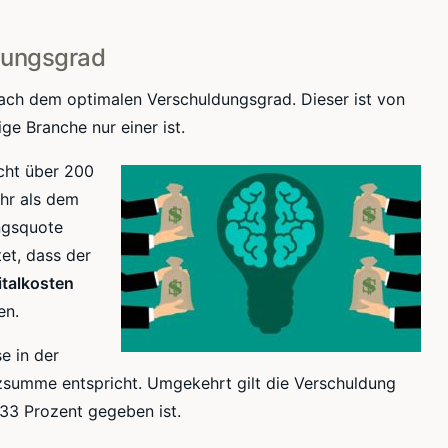
dungsgrad
e nach dem optimalen
Verschuldungsgrad
. Dieser ist von
ge Branche nur einer ist.
cht über 200
ehr als dem
ngsquote
tet, dass der
italkosten
en.
se in der
nzsumme
entspricht. Umgekehrt gilt die Verschuldung
33 Prozent gegeben ist.