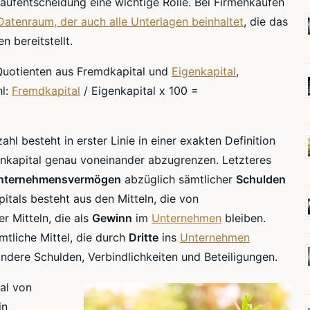
Kaufentscheidung eine wichtige Rolle. Bei
Firmenkäufen
Datenraum
, der auch alle Unterlagen beinhaltet
, die das
 bereitstellt.
uotienten aus Fremdkapital und
Eigenkapital
,
hl:
Fremdkapital
/ Eigenkapital x 100 =
l besteht in erster Linie in einer exakten Definition
enkapital genau voneinander abzugrenzen. Letzteres
nternehmensvermögen
abzüglich sämtlicher
Schulden
itals besteht aus den Mitteln, die von
 Mitteln, die als
Gewinn
im
Unternehmen
bleiben.
tliche Mittel, die durch
Dritte
ins
Unternehmen
dere Schulden, Verbindlichkeiten und Beteiligungen.
al von
in