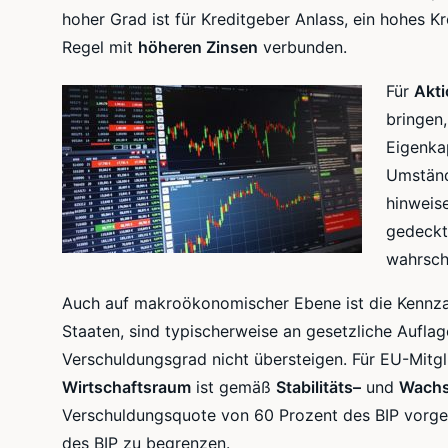
hoher Grad ist für Kreditgeber Anlass, ein hohes
Kr
Regel mit
höheren Zinsen
verbunden.
Für
Akti
bringen
Eigenka
Umständ
hinweise
gedeckt
wahrsche
Auch auf
makroökonomischer
Ebene ist die Kennza
Staaten, sind typischerweise an gesetzliche Aufl
Verschuldungsgrad
nicht übersteigen. Für
EU-Mitgl
Wirtschaftsraum
ist gemäß
Stabilitäts
–
und
Wachs
Verschuldungsquote
von 60 Prozent des BIP vorge
des BIP zu begrenzen.