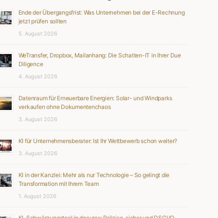
Ende der Übergangsfrist: Was Unternehmen bei der E-Rechnung
jetzt prüfen sollten
5. August 2026
WeTransfer, Dropbox, Mailanhang: Die Schatten-IT in Ihrer Due
Diligence
4. August 2026
Datenraum für Erneuerbare Energien: Solar- und Windparks
verkaufen ohne Dokumentenchaos
3. August 2026
KI für Unternehmensberater: Ist Ihr Wettbewerb schon weiter?
3. August 2026
KI in der Kanzlei: Mehr als nur Technologie – So gelingt die
Transformation mit Ihrem Team
1. August 2026
KI-Schwärzungstool in docurex: Präzise, sicher und DSGVO-