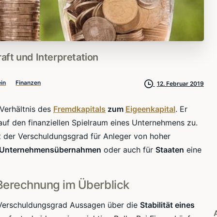
aft
und
Interpretation
in
Finanzen
12. Februar 2019
Verhältnis des
Fremdkapitals
zum
Eigeenkapital
. Er
 auf den finanziellen Spielraum eines Unternehmens zu.
t der
Verschuldungsgrad
für Anleger von hoher
Unternehmensübernahmen
oder auch für
Staaten
eine
Berechnung im Überblick
Verschuldungsgrad
Aussagen über die
Stabilität eines