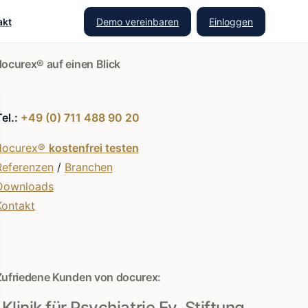
Demo vereinbaren
Einloggen
akt
docurex® auf einen Blick
Tel.:
+49 (0) 711 488 90 20
docurex®
kostenfrei testen
Referenzen
/
Branchen
Downloads
Kontakt
Zufriedene Kunden von docurex:
Klinik für Psychiatrie Ev. Stiftung