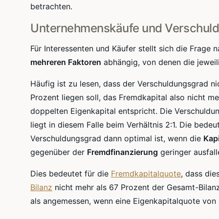
betrachten.
Unternehmenskäufe
und
Verschul
Für Interessenten und Käufer stellt sich die Frag
mehreren Faktoren
abhängig, von denen die jeweili
Häufig ist zu lesen, dass der
Verschuldungsgrad
ni
Prozent liegen soll, das Fremdkapital also nicht m
doppelten Eigenkapital entspricht. Die
Verschuldu
liegt in diesem Falle beim Verhältnis
2:1
. Die bedeu
Verschuldungsgrad
dann optimal ist, wenn die
Kap
gegenüber der
Fremdfinanzierung
geringer ausfall
Dies bedeutet für die
Fremdkapitalquote
, dass die
Bilanz
nicht mehr als 67 Prozent der
Gesamt-Bila
als angemessen, wenn eine
Eigenkapitalquote
von 