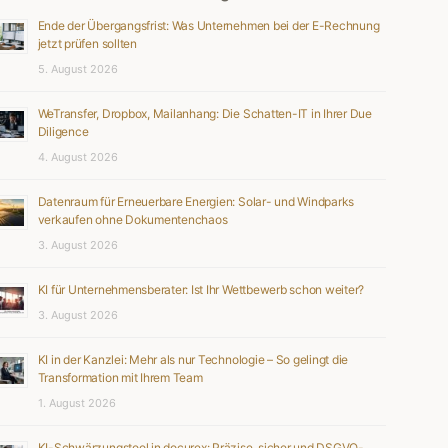
Ende der Übergangsfrist: Was Unternehmen bei der E-Rechnung
jetzt prüfen sollten
5. August 2026
WeTransfer, Dropbox, Mailanhang: Die Schatten-IT in Ihrer Due
Diligence
4. August 2026
Datenraum für Erneuerbare Energien: Solar- und Windparks
verkaufen ohne Dokumentenchaos
3. August 2026
KI für Unternehmensberater: Ist Ihr Wettbewerb schon weiter?
3. August 2026
KI in der Kanzlei: Mehr als nur Technologie – So gelingt die
Transformation mit Ihrem Team
1. August 2026
KI-Schwärzungstool in docurex: Präzise, sicher und DSGVO-