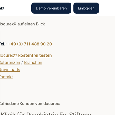
Demo vereinbaren
Einloggen
akt
docurex® auf einen Blick
Tel.:
+49 (0) 711 488 90 20
docurex®
kostenfrei testen
Referenzen
/
Branchen
Downloads
Kontakt
Zufriedene Kunden von docurex:
Klinik für Psychiatrie Ev. Stiftung