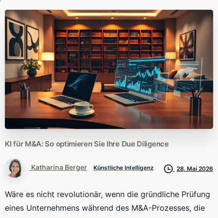
KI
für
M&A:
So
optimieren
Sie
Ihre
Due
Diligence
Katharina Berger
Künstliche Intelligenz
28. Mai 2026
Wäre es nicht revolutionär, wenn die gründliche Prüfung
eines Unternehmens während des M&A-Prozesses, die