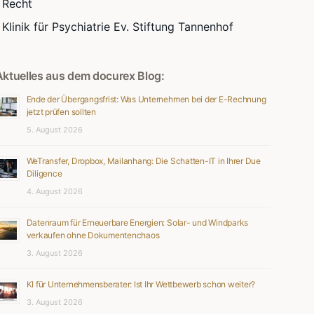
Recht
Klinik für Psychiatrie Ev. Stiftung Tannenhof
Aktuelles aus dem docurex Blog:
Ende der Übergangsfrist: Was Unternehmen bei der E-Rechnung
jetzt prüfen sollten
5. August 2026
WeTransfer, Dropbox, Mailanhang: Die Schatten-IT in Ihrer Due
Diligence
4. August 2026
Datenraum für Erneuerbare Energien: Solar- und Windparks
verkaufen ohne Dokumentenchaos
3. August 2026
KI für Unternehmensberater: Ist Ihr Wettbewerb schon weiter?
3. August 2026