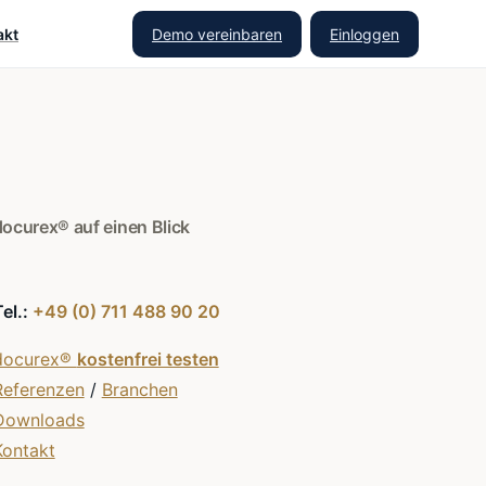
Demo vereinbaren
Einloggen
akt
docurex® auf einen Blick
Tel.:
+49 (0) 711 488 90 20
docurex®
kostenfrei testen
Referenzen
/
Branchen
Downloads
Kontakt