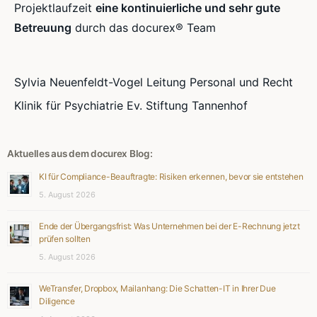
Projektlaufzeit
eine kontinuierliche und sehr gute
Betreuung
durch das docurex® Team
Sylvia Neuenfeldt-Vogel Leitung Personal und Recht
Klinik für Psychiatrie Ev. Stiftung Tannenhof
Aktuelles aus dem docurex Blog:
KI für Compliance-Beauftragte: Risiken erkennen, bevor sie entstehen
5. August 2026
Ende der Übergangsfrist: Was Unternehmen bei der E-Rechnung jetzt
prüfen sollten
5. August 2026
WeTransfer, Dropbox, Mailanhang: Die Schatten-IT in Ihrer Due
Diligence