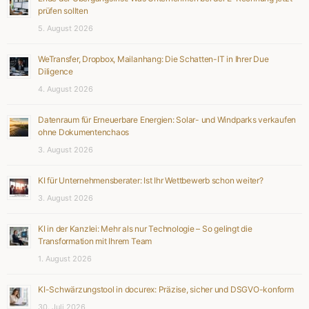
prüfen sollten
5. August 2026
WeTransfer, Dropbox, Mailanhang: Die Schatten-IT in Ihrer Due
Diligence
4. August 2026
Datenraum für Erneuerbare Energien: Solar- und Windparks verkaufen
ohne Dokumentenchaos
3. August 2026
KI für Unternehmensberater: Ist Ihr Wettbewerb schon weiter?
3. August 2026
KI in der Kanzlei: Mehr als nur Technologie – So gelingt die
Transformation mit Ihrem Team
1. August 2026
KI-Schwärzungstool in docurex: Präzise, sicher und DSGVO-konform
30. Juli 2026