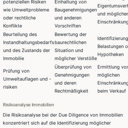
potenziellen Risiken
Einhaltung von
Eigentumsverh
wie Umweltprobleme
Baugenehmigungen
und mögliche
oder rechtliche
und anderen
Einschränkun
Konflikte
Vorschriften
Beurteilung des
Bewertung der
Identifizierun
Instandhaltungsbedarfs
baurechtlichen
Belastungen 
und des Zustands der
Situation und
Hypotheken
Immobilie
möglicher Verstöße
Überprüfung von
Ermittlung vo
Prüfung von
Genehmigungen
möglichen
Umweltauflagen und -
und deren
Einschränkun
risiken
Rechtmäßigkeit
beim Verkauf
Risikoanalyse Immobilien
Die Risikoanalyse bei der Due Diligence von Immobilien
konzentriert sich auf die Identifizierung möglicher