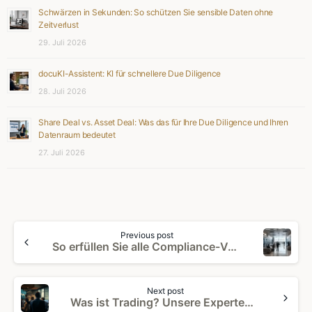
Schwärzen in Sekunden: So schützen Sie sensible Daten ohne
Zeitverlust
29. Juli 2026
docuKI-Assistent: KI für schnellere Due Diligence
28. Juli 2026
Share Deal vs. Asset Deal: Was das für Ihre Due Diligence und Ihren
Datenraum bedeutet
27. Juli 2026
Continue
Previous post
Reading
So erfüllen Sie alle Compliance-Vorgaben mit einem sicheren Datenraum
Next post
Was ist Trading? Unsere Experten erklären es.