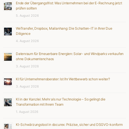
Ende der Übergangsfrist: Was Unternehmen bei der E-Rechnung jetzt
prüfen sollten
5. August 2026
WeTransfer, Dropbox, Mailanhang: Die Schatten-IT in Ihrer Due
Diligence
4. August 2026
Datenraum für Erneuerbare Energien: Solar- und Windparks verkaufen
ohne Dokumentenchaos
3. August 2026
KI für Unternehmensberater: Ist Ihr Wettbewerb schon weiter?
3. August 2026
KI in der Kanzlei: Mehr als nur Technologie – So gelingt die
Transformation mit Ihrem Team
1. August 2026
KI-Schwärzungstool in docurex: Präzise, sicher und DSGVO-konform