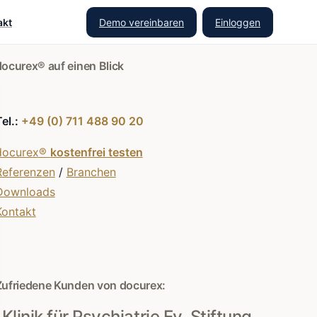
Demo vereinbaren
Einloggen
akt
docurex® auf einen Blick
Tel.:
+49 (0) 711 488 90 20
docurex®
kostenfrei testen
Referenzen
/
Branchen
Downloads
Kontakt
Zufriedene Kunden von docurex:
Klinik für Psychiatrie Ev. Stiftung