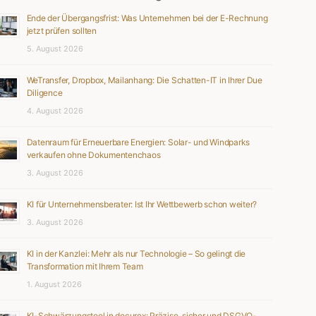
Ende der Übergangsfrist: Was Unternehmen bei der E-Rechnung
jetzt prüfen sollten
5. August 2026
WeTransfer, Dropbox, Mailanhang: Die Schatten-IT in Ihrer Due
Diligence
4. August 2026
Datenraum für Erneuerbare Energien: Solar- und Windparks
verkaufen ohne Dokumentenchaos
3. August 2026
KI für Unternehmensberater: Ist Ihr Wettbewerb schon weiter?
3. August 2026
KI in der Kanzlei: Mehr als nur Technologie – So gelingt die
Transformation mit Ihrem Team
1. August 2026
KI-Schwärzungstool in docurex: Präzise, sicher und DSGVO-