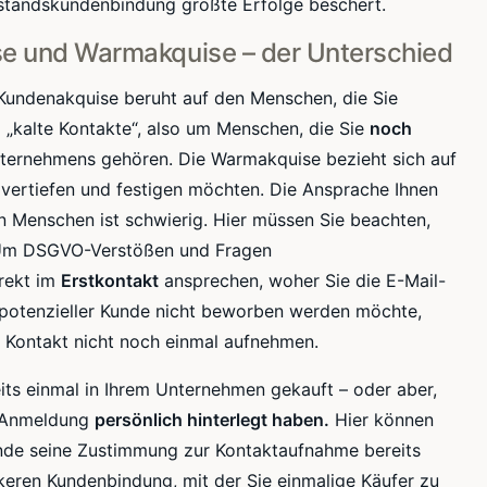
standskundenbindung
größte Erfolge beschert.
se
und
Warmakquise
– der Unterschied
Kundenakquise beruht auf den Menschen, die Sie
 „kalte Kontakte“, also um Menschen, die Sie
noch
nternehmens gehören. Die
Warmakquise
bezieht sich auf
 vertiefen und festigen möchten. Die Ansprache Ihnen
n Menschen ist schwierig. Hier müssen Sie beachten,
 Um
DSGVO
-Verstößen und Fragen
irekt im
Erstkontakt
ansprechen, woher Sie die E-Mail-
potenzieller Kunde nicht beworben werden möchte,
n Kontakt nicht noch einmal aufnehmen.
eits einmal in Ihrem Unternehmen gekauft – oder aber,
-Anmeldung
persönlich hinterlegt haben.
Hier können
unde seine Zustimmung zur Kontaktaufnahme bereits
keren Kundenbindung, mit der Sie einmalige Käufer zu