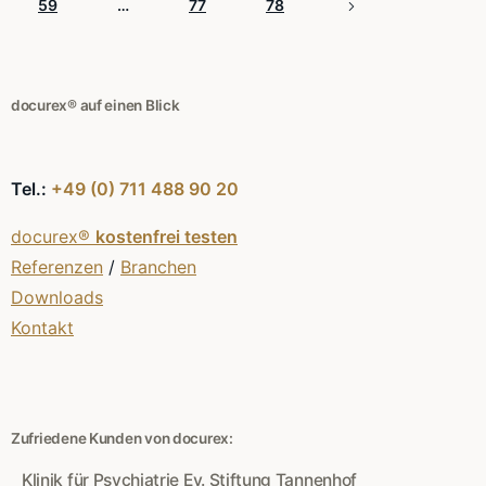
59
…
77
78
docurex® auf einen Blick
Tel.:
+49 (0) 711 488 90 20
docurex®
kostenfrei testen
Referenzen
/
Branchen
Downloads
Kontakt
Zufriedene Kunden von docurex:
Klinik für Psychiatrie Ev. Stiftung Tannenhof