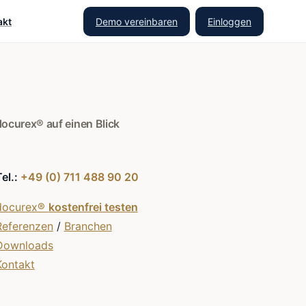
Demo vereinbaren
Einloggen
akt
docurex® auf einen Blick
Tel.:
+49 (0) 711 488 90 20
docurex®
kostenfrei testen
Referenzen
/
Branchen
Downloads
Kontakt