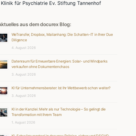
Klinik für Psychiatrie Ev. Stiftung Tannenhof
Aktuelles aus dem docurex Blog:
WeTransfer, Dropbox, Mailanhang: Die Schatten-IT in Ihrer Due
Diligence
4. August 2026
Datenraum für Erneuerbare Energien: Solar- und Windparks
verkaufen ohne Dokumentenchaos
3. August 2026
KI für Unternehmensberater: Ist Ihr Wettbewerb schon weiter?
3. August 2026
KI in der Kanzlei: Mehr als nur Technologie – So gelingt die
Transformation mit Ihrem Team
1. August 2026
KI-Schwärzungstool in docurex: Präzise, sicher und DSGVO-