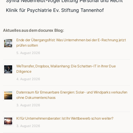
Sylvia Neuenfeldt-Vogel Leitung Personal und Recht
Klinik für Psychiatrie Ev. Stiftung Tannenhof
Aktuelles aus dem docurex Blog:
Ende der Übergangsfrist: Was Unternehmen bei der E-Rechnung jetzt
prüfen sollten
5. August 2026
WeTransfer, Dropbox, Mailanhang: Die Schatten-IT in Ihrer Due
Diligence
4. August 2026
Datenraum für Erneuerbare Energien: Solar- und Windparks verkaufen
ohne Dokumentenchaos
3. August 2026
KI für Unternehmensberater: Ist Ihr Wettbewerb schon weiter?
3. August 2026