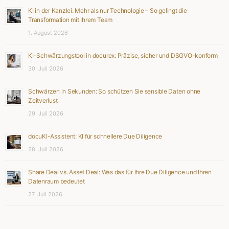
KI in der Kanzlei: Mehr als nur Technologie – So gelingt die
Transformation mit Ihrem Team
1. August 2026
KI-Schwärzungstool in docurex: Präzise, sicher und DSGVO-konform
30. Juli 2026
Schwärzen in Sekunden: So schützen Sie sensible Daten ohne
Zeitverlust
29. Juli 2026
docuKI-Assistent: KI für schnellere Due Diligence
28. Juli 2026
Share Deal vs. Asset Deal: Was das für Ihre Due Diligence und Ihren
Datenraum bedeutet
27. Juli 2026