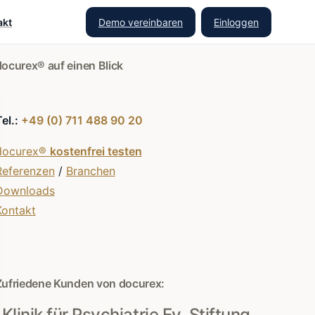
Demo vereinbaren
Einloggen
akt
docurex® auf einen Blick
Tel.:
+49 (0) 711 488 90 20
docurex®
kostenfrei testen
Referenzen
/
Branchen
Downloads
Kontakt
Zufriedene Kunden von docurex:
Klinik für Psychiatrie Ev. Stiftung