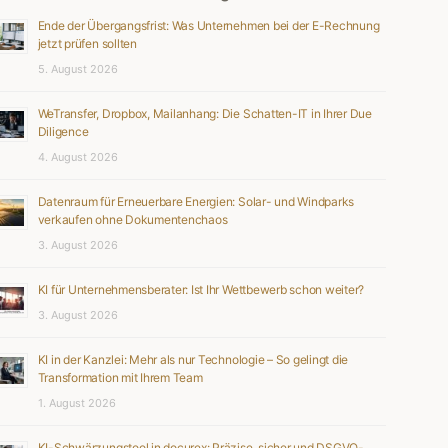
Ende der Übergangsfrist: Was Unternehmen bei der E-Rechnung
jetzt prüfen sollten
5. August 2026
WeTransfer, Dropbox, Mailanhang: Die Schatten-IT in Ihrer Due
Diligence
4. August 2026
Datenraum für Erneuerbare Energien: Solar- und Windparks
verkaufen ohne Dokumentenchaos
3. August 2026
KI für Unternehmensberater: Ist Ihr Wettbewerb schon weiter?
3. August 2026
KI in der Kanzlei: Mehr als nur Technologie – So gelingt die
Transformation mit Ihrem Team
1. August 2026
KI-Schwärzungstool in docurex: Präzise, sicher und DSGVO-