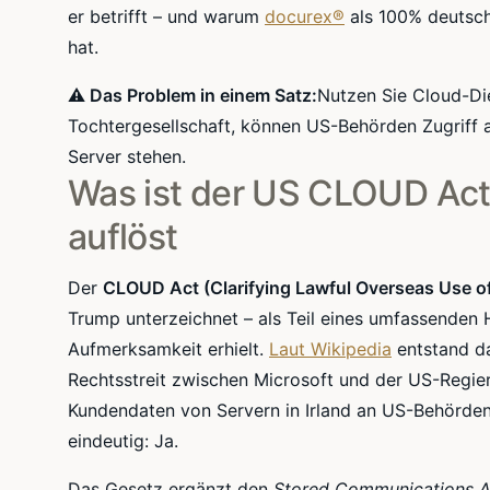
er betrifft – und warum
docurex®
als 100% deutsch
hat.
⚠ Das Problem in einem Satz:
Nutzen Sie Cloud-Di
Tochtergesellschaft, können US-Behörden Zugriff 
Server stehen.
Was ist der US CLOUD Act
auflöst
Der
CLOUD Act (Clarifying Lawful Overseas Use of
Trump unterzeichnet – als Teil eines umfassenden 
Aufmerksamkeit erhielt.
Laut Wikipedia
entstand da
Rechtsstreit zwischen Microsoft und der US-Regieru
Kundendaten von Servern in Irland an US-Behörd
eindeutig: Ja.
Das Gesetz ergänzt den
Stored Communications A